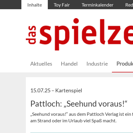
Inhalte
Toy Fair
Terminkalender
Red
Aktuelles
Handel
Industrie
Produk
15.07.25 –
Kartenspiel
Pattloch: „Seehund voraus!“
„Seehund voraus!“ aus dem Pattloch Verlag ist ein 
am Strand oder im Urlaub viel Spaß macht.