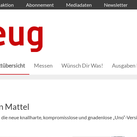
aktion
Abonnement
Mediadaten
Newsletter
tübersicht
Messen
Wünsch Dir Was!
Ausgaben 
n Mattel
el die neue knallharte, kompromisslose und gnadenlose „Uno“-Vers