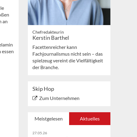
le
roßen
h an
Chefredakteurin
Kerstin Barthel
Melamin
Facettenreicher kann
n essen
Fachjournalismus nicht sein – das
spielzeug vereint die Vielfältigkeit
der Branche.
Skip Hop
Zum Unternehmen
Meistgelesen
Aktuelles
27.05.26