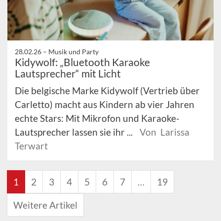
28.02.26 –
Musik und Party
Kidywolf: „Bluetooth Karaoke
Lautsprecher“ mit Licht
Die belgische Marke Kidywolf (Vertrieb über
Carletto) macht aus Kindern ab vier Jahren
echte Stars: Mit Mikrofon und Karaoke-
Lautsprecher lassen sie ihr ...
Von Larissa
Terwart
1
2
3
4
5
6
7
…
19
Weitere Artikel