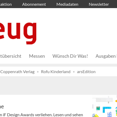
aktion
Abonnement
Mediadaten
Newsletter
tübersicht
Messen
Wünsch Dir Was!
Ausgaben 
Coppenrath Verlag
Rofu Kinderland
arsEdition
he
n iF Design Awards verliehen. Lesen und sehen