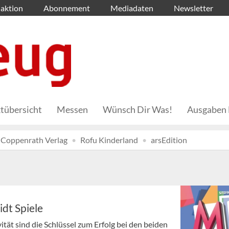
aktion
Abonnement
Mediadaten
Newsletter
tübersicht
Messen
Wünsch Dir Was!
Ausgaben 
Coppenrath Verlag
Rofu Kinderland
arsEdition
dt Spiele
ät sind die Schlüssel zum Erfolg bei den beiden