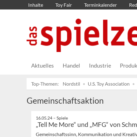
Inhalte
Toy Fair
Terminkalender
Red
Aktuelles
Handel
Industrie
Produk
Top-Themen:
Nordstil
U.S. Toy Association
Gemeinschaftsaktion
16.05.24 –
Spiele
„Tell Me More“ und „MFG“ von Schmi
Gemeinschaftssinn, Kommunikation und Kreativit