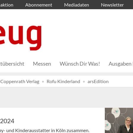
aktion
Abonnement
Mediadaten
Newsletter
tübersicht
Messen
Wünsch Dir Was!
Ausgaben 
Coppenrath Verlag
Rofu Kinderland
arsEdition
d 2024
by- und Kinderausstatter in Köln zusammen.