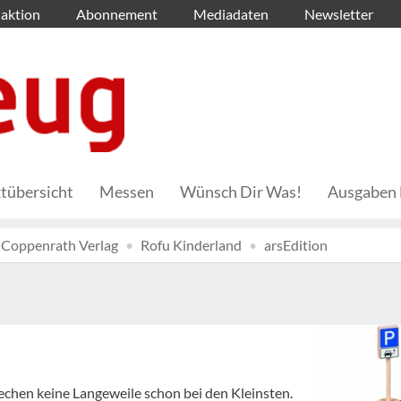
aktion
Abonnement
Mediadaten
Newsletter
tübersicht
Messen
Wünsch Dir Was!
Ausgaben 
Coppenrath Verlag
Rofu Kinderland
arsEdition
echen keine Langeweile schon bei den Kleinsten.