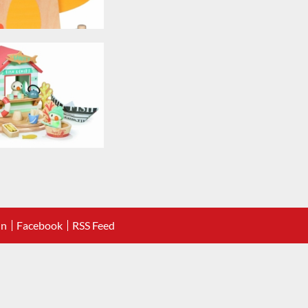
In
Facebook
RSS Feed