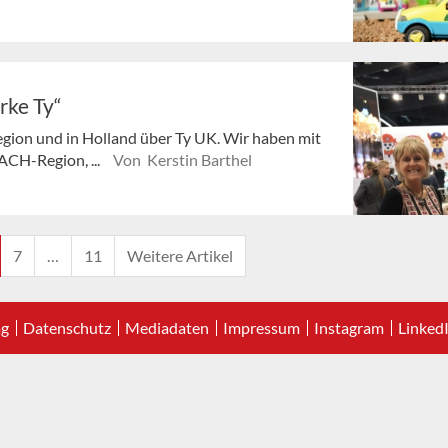
rke Ty“
egion und in Holland über Ty UK. Wir haben mit
DACH-Region, ...
Von Kerstin Barthel
7
…
11
Weitere Artikel
ag
Datenschutz
Mediadaten
Impressum
Instagram
Linked