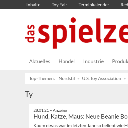
Inhalte
Toy Fair
Terminkalender
Red
Aktuelles
Handel
Industrie
Produk
Top-Themen:
Nordstil
U.S. Toy Association
Ty
28.01.21 –
Anzeige
Hund, Katze, Maus: Neue Beanie Boo
Kaum etwas war im letzten Jahr so beliebt wie Ha