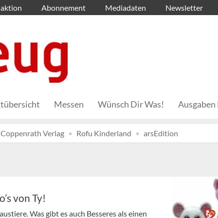
aktion
Abonnement
Mediadaten
Newsletter
tübersicht
Messen
Wünsch Dir Was!
Ausgaben 
Coppenrath Verlag
Rofu Kinderland
arsEdition
’s von Ty!
ustiere. Was gibt es auch Besseres als einen