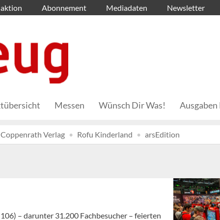
aktion
Abonnement
Mediadaten
Newsletter
tübersicht
Messen
Wünsch Dir Was!
Ausgaben 
Coppenrath Verlag
Rofu Kinderland
arsEdition
106) – darunter 31.200 Fachbesucher – feierten