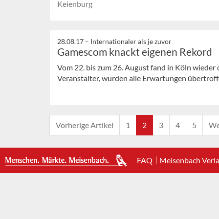
Keienburg
28.08.17 –
Internationaler als je zuvor
Gamescom knackt eigenen Rekord
Vom 22. bis zum 26. August fand in Köln wieder
Veranstalter, wurden alle Erwartungen übertrof
Vorherige Artikel
1
2
3
4
5
We
FAQ
Meisenbach Verl