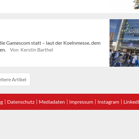
 die Gamescom statt – laut der Koelnmesse, dem
fen.
Von Kerstin Barthel
itere Artikel
ag
Datenschutz
Mediadaten
Impressum
Instagram
Linked