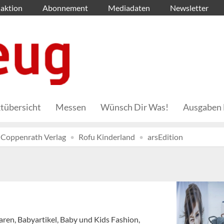
aktion
Abonnement
Mediadaten
Newsletter
tübersicht
Messen
Wünsch Dir Was!
Ausgaben 
Coppenrath Verlag
Rofu Kinderland
arsEdition
ren, Babyartikel, Baby und Kids Fashion,