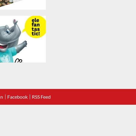
In
Facebook
RSS Feed