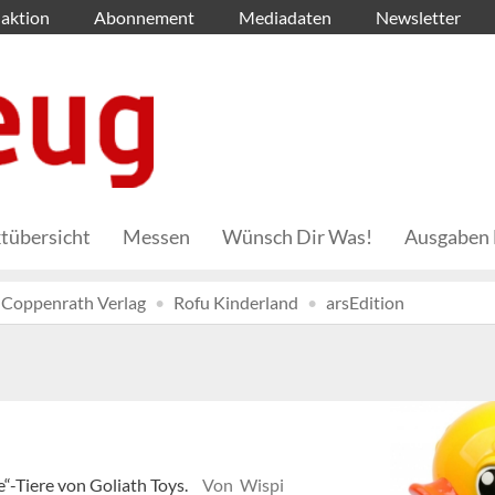
aktion
Abonnement
Mediadaten
Newsletter
tübersicht
Messen
Wünsch Dir Was!
Ausgaben 
Coppenrath Verlag
Rofu Kinderland
arsEdition
e“-Tiere von Goliath Toys.
Von Wispi