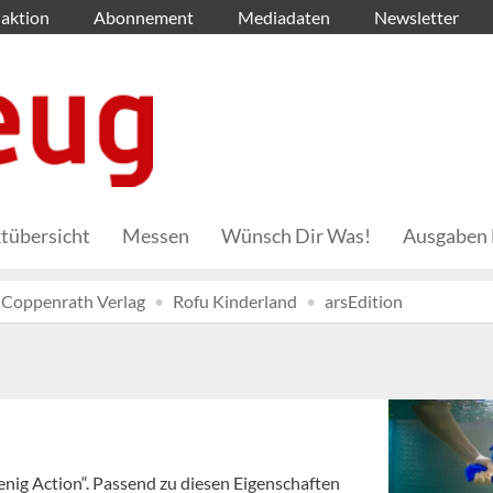
aktion
Abonnement
Mediadaten
Newsletter
tübersicht
Messen
Wünsch Dir Was!
Ausgaben 
Coppenrath Verlag
Rofu Kinderland
arsEdition
wenig Action“. Passend zu diesen Eigenschaften