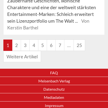
Zauberhafte Geschichten, ikonische
Charaktere und eine der weltweit stärksten
Entertainment-Marken: Schleich erweitert
sein Lizenzportfolio um The Walt ...
Von
Kerstin Barthel
1
2
3
4
5
6
7
…
25
Weitere Artikel
FAQ
Meisenbach Verlag
Datenschutz
Mediadaten
Impressum