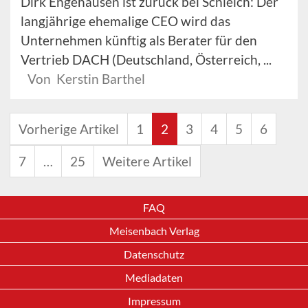
Dirk Engehausen ist zurück bei Schleich: Der
langjährige ehemalige CEO wird das
Unternehmen künftig als Berater für den
Vertrieb DACH (Deutschland, Österreich, ...
Von Kerstin Barthel
Vorherige Artikel
1
2
3
4
5
6
7
…
25
Weitere Artikel
FAQ
Meisenbach Verlag
Datenschutz
Mediadaten
Impressum