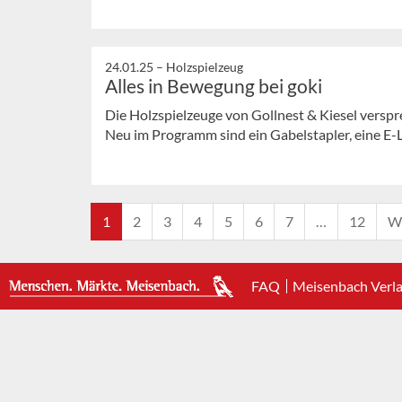
24.01.25 –
Holzspielzeug
Alles in Bewegung bei goki
Die Holzspielzeuge von Gollnest & Kiesel verspr
Neu im Programm sind ein Gabelstapler, eine E-L
1
2
3
4
5
6
7
…
12
We
FAQ
Meisenbach Verl