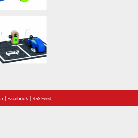
In
Facebook
RSS Feed