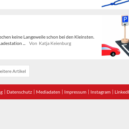
echen keine Langeweile schon bei den Kleinsten.
adestation ...
Von Katja Keienburg
itere Artikel
ag
Datenschutz
Mediadaten
Impressum
Instagram
Linked