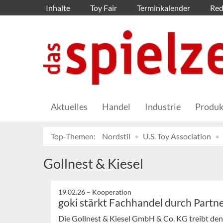
Inhalte
Toy Fair
Terminkalender
Red
Aktuelles
Handel
Industrie
Produk
Top-Themen:
Nordstil
U.S. Toy Association
Gollnest & Kiesel
19.02.26 –
Kooperation
goki stärkt Fachhandel durch Partne
Die Gollnest & Kiesel GmbH & Co. KG treibt de