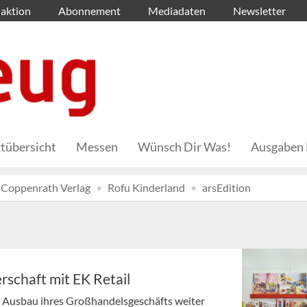
aktion
Abonnement
Mediadaten
Newsletter
tübersicht
Messen
Wünsch Dir Was!
Ausgaben 
Coppenrath Verlag
Rofu Kinderland
arsEdition
rschaft mit EK Retail
n Ausbau ihres Großhandelsgeschäfts weiter