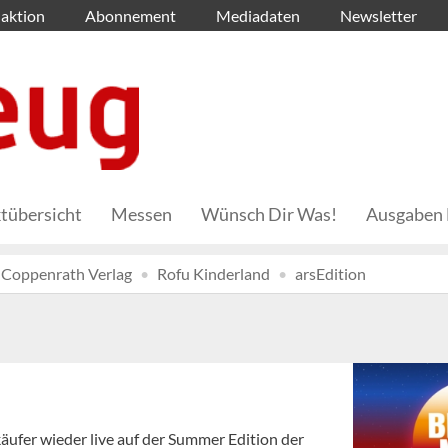
aktion
Abonnement
Mediadaten
Newsletter
tübersicht
Messen
Wünsch Dir Was!
Ausgaben 
Coppenrath Verlag
Rofu Kinderland
arsEdition
käufer wieder live auf der Summer Edition der