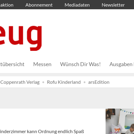
aktion
Abonnement
Mediadaten
Newsletter
tübersicht
Messen
Wünsch Dir Was!
Ausgaben 
Coppenrath Verlag
Rofu Kinderland
arsEdition
Kinderzimmer kann Ordnung endlich Spaß