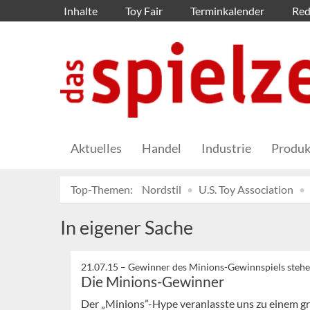
Inhalte
Toy Fair
Terminkalender
Red
Aktuelles
Handel
Industrie
Produk
Top-Themen:
Nordstil
U.S. Toy Association
In eigener Sache
21.07.15 –
Gewinner des Minions-Gewinnspiels stehe
Die Minions-Gewinner
Der „Minions”-Hype veranlasste uns zu einem g