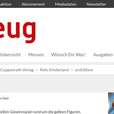
aktion
Abonnement
Mediadaten
Newsletter
tübersicht
Messen
Wünsch Dir Was!
Ausgaben 
Coppenrath Verlag
Rofu Kinderland
arsEdition
n fest
roßen Gewinnspiel rund um die gelben Figuren.