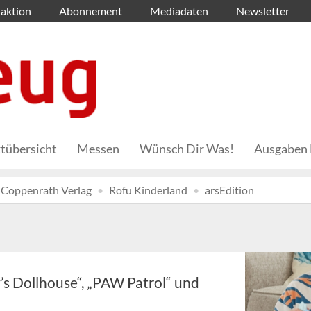
aktion
Abonnement
Mediadaten
Newsletter
tübersicht
Messen
Wünsch Dir Was!
Ausgaben 
Coppenrath Verlag
Rofu Kinderland
arsEdition
’s Dollhouse“, „PAW Patrol“ und