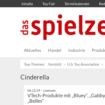
Inhalte
Toy Fair
Terminkalender
Red
Aktuelles
Handel
Industrie
Produk
Top-Themen:
Nordstil
U.S. Toy Association
Cinderella
06.12.24 –
Lizenzen
VTech-Produkte mit „Bluey“, „Gabby
„Belles“