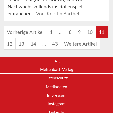
Nachwuchs vollends ins Rollenspiel
eintauchen.
Von Kerstin Barthel
Vorherige Artikel
1
…
8
9
10
11
12
13
14
…
43
Weitere Artikel
FAQ
Meisenbach Verlag
Datenschutz
Mediadaten
Impressum
Instagram
LinkedIn