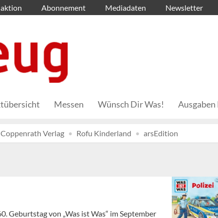
aktion
Abonnement
Mediadaten
Newsletter
tübersicht
Messen
Wünsch Dir Was!
Ausgaben 
Coppenrath Verlag
Rofu Kinderland
arsEdition
0. Geburtstag von „Was ist Was“ im September