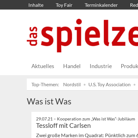
Inhalte
Toy Fair
Terminkalender
Red
Aktuelles
Handel
Industrie
Produk
Top-Themen:
Nordstil
U.S. Toy Association
Was ist Was
29.07.21 –
Kooperation zum „Was ist Was“-Jubiläum
Tessloff mit Carlsen
Zwei große Marken im Quadrat: Pünktlich zum 6