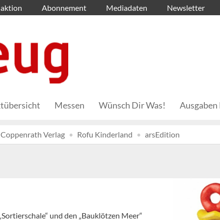
aktion
Abonnement
Mediadaten
Newsletter
tübersicht
Messen
Wünsch Dir Was!
Ausgaben 
Coppenrath Verlag
Rofu Kinderland
arsEdition
r „Sortierschale“ und den „Bauklötzen Meer“