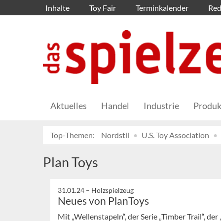
Inhalte
Toy Fair
Terminkalender
Red
Aktuelles
Handel
Industrie
Produk
Top-Themen:
Nordstil
U.S. Toy Association
Plan Toys
31.01.24 –
Holzspielzeug
Neues von PlanToys
Mit „Wellenstapeln“, der Serie „Timber Trail“, de