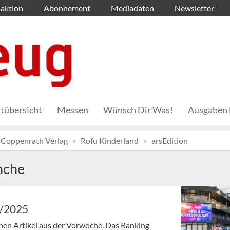
aktion
Abonnement
Mediadaten
Newsletter
tübersicht
Messen
Wünsch Dir Was!
Ausgaben 
Coppenrath Verlag
Rofu Kinderland
arsEdition
nche
9/2025
enen Artikel aus der Vorwoche. Das Ranking