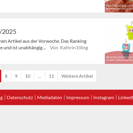
3/2025
enen Artikel aus der Vorwoche. Das Ranking
e und ist unabhängig ...
Von Kathrin Elling
8
9
10
…
11
Weitere Artikel
ag
Datenschutz
Mediadaten
Impressum
Instagram
Linked