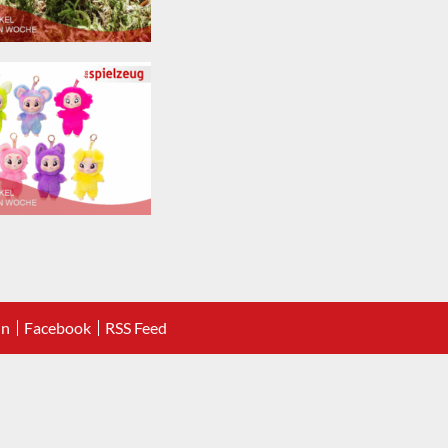
In
Facebook
RSS Feed