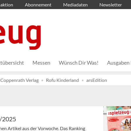
aktion
Abonnement
Mediadaten
Newsletter
tübersicht
Messen
Wünsch Dir Was!
Ausgaben 
Coppenrath Verlag
Rofu Kinderland
arsEdition
1/2025
enen Artikel aus der Vorwoche. Das Ranking