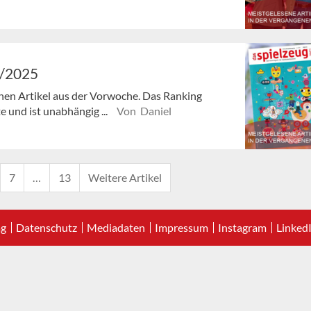
5/2025
enen Artikel aus der Vorwoche. Das Ranking
e und ist unabhängig ...
Von Daniel
7
…
13
Weitere Artikel
ag
Datenschutz
Mediadaten
Impressum
Instagram
Linked