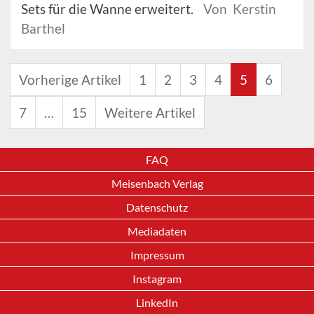
Sets für die Wanne erweitert.
Von Kerstin
Barthel
Vorherige Artikel
1
2
3
4
5
6
7
…
15
Weitere Artikel
FAQ
Meisenbach Verlag
Datenschutz
Mediadaten
Impressum
Instagram
LinkedIn