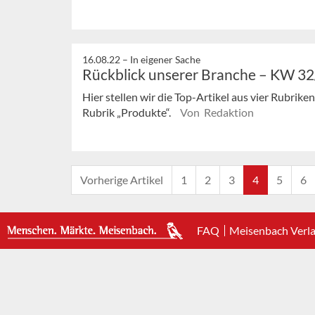
16.08.22 –
In eigener Sache
Rückblick unserer Branche – KW 3
Hier stellen wir die Top-Artikel aus vier Rubrik
Rubrik „Produkte“.
Von Redaktion
Vorherige Artikel
1
2
3
4
5
6
FAQ
Meisenbach Verl