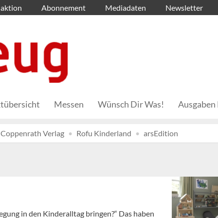
aktion
Abonnement
Mediadaten
Newsletter
tübersicht
Messen
Wünsch Dir Was!
Ausgaben 
Coppenrath Verlag
Rofu Kinderland
arsEdition
egung in den Kinderalltag bringen?“ Das haben