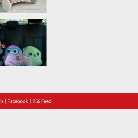
In
Facebook
RSS Feed