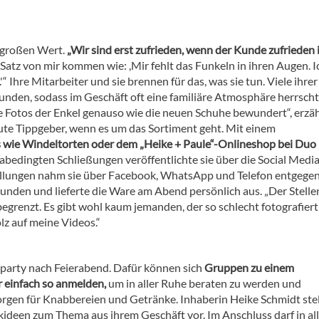
 großen Wert.
„Wir sind erst zufrieden, wenn der Kunde zufrieden i
Satz von mir kommen wie: ,Mir fehlt das Funkeln in ihren Augen. I
“ Ihre Mitarbeiter und sie brennen für das, was sie tun. Viele ihrer
nden, sodass im Geschäft oft eine familiäre Atmosphäre herrscht.
ie Fotos der Enkel genauso wie die neuen Schuhe bewundert“, erzäh
ute Tippgeber, wenn es um das Sortiment geht. Mit einem
 wie Windeltorten oder dem „Heike + Paule“-Onlineshop bei Duo
bedingten Schließungen veröffentlichte sie über die Social Media
ellungen nahm sie über Facebook, WhatsApp und Telefon entgegen
unden und lieferte die Ware am Abend persönlich aus. „Der Stell
begrenzt. Es gibt wohl kaum jemanden, der so schlecht fotografiert
olz auf meine Videos.“
eugparty nach Feierabend. Dafür können sich
Gruppen zu einem
 einfach so anmelden,
um in aller Ruhe beraten zu werden und
rgen für Knabbereien und Getränke. Inhaberin Heike Schmidt stel
deen zum Thema aus ihrem Geschäft vor. Im Anschluss darf in all