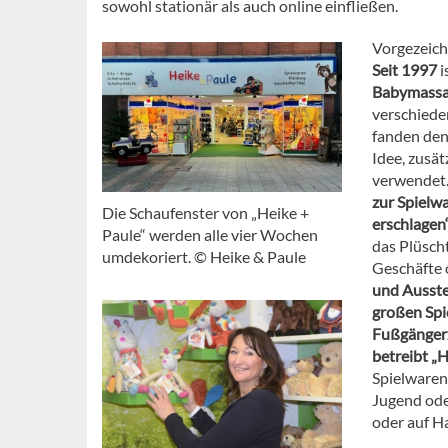
sowohl stationär als auch online einfließen.
Vorgezeich
Seit 1997
i
Babymassag
verschiede
fanden den 
Idee, zusät
verwendet.
zur Spielw
Die Schaufenster von „Heike +
erschlagen“
Paule“ werden alle vier Wochen
das Plüsch
umdekoriert. © Heike & Paule
Geschäfte o
und Ausste
großen Spi
Fußgänger
betreibt „H
Spielwaren
Jugend ode
oder auf H