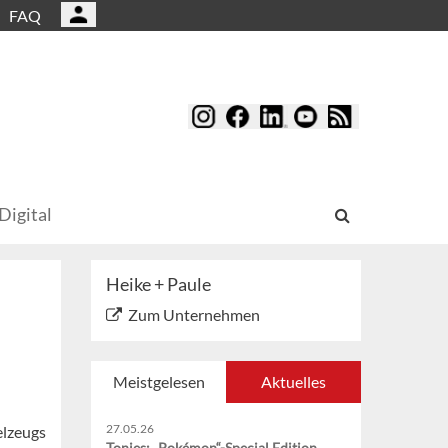
FAQ
Digital
Heike + Paule
Zum Unternehmen
Meistgelesen
Aktuelles
27.05.26
elzeugs
Tonies: „Pokémon“-Special Edition