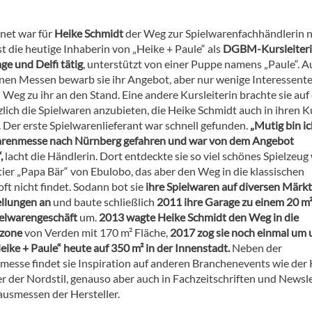
net war für
Heike Schmidt
der Weg zur Spielwarenfachhändlerin n
st die heutige Inhaberin von „Heike + Paule“ als
DGBM-Kursleiteri
e und Delfi tätig
, unterstützt von einer Puppe namens „Paule“. A
nen Messen bewarb sie ihr Angebot, aber nur wenige Interessent
Weg zu ihr an den Stand. Eine andere Kursleiterin brachte sie auf 
zlich die Spielwaren anzubieten, die Heike Schmidt auch in ihren 
 Der erste Spielwarenlieferant war schnell gefunden.
„Mutig bin i
arenmesse nach Nürnberg gefahren und war von dem Angebot
,
lacht die Händlerin. Dort entdeckte sie so viel schönes Spielzeug
tier „Papa Bär“ von Ebulobo, das aber den Weg in die klassischen
ft nicht findet. Sodann bot sie
ihre Spielwaren auf diversen Märk
llungen an
und baute schließlich
2011 ihre Garage zu einem 20 m
elwarengeschäft
um.
2013 wagte Heike Schmidt den Weg in die
zone
von Verden mit 170 m² Fläche,
2017 zog sie noch einmal um
eike + Paule“ heute auf 350 m² in der Innenstadt.
Neben der
messe findet sie Inspiration auf anderen Branchenevents wie der 
r der Nordstil, genauso aber auch in Fachzeitschriften und Newsl
ausmessen der Hersteller.