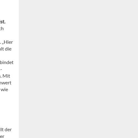
st.
ch
 „Hier
lt die
bindet
-
. Mit
enwert
 wie
lt der
er