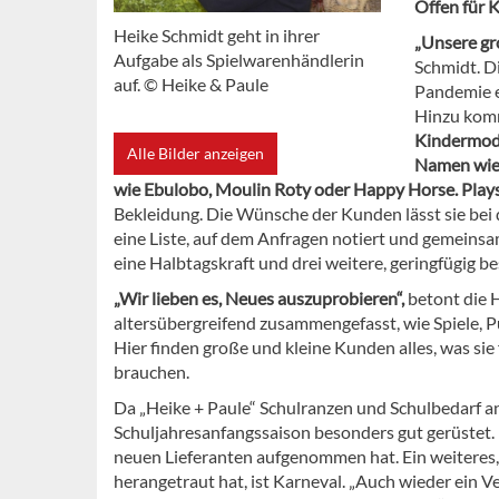
Offen für
Heike Schmidt geht in ihrer
„Unsere gr
Aufgabe als Spielwarenhändlerin
Schmidt. D
auf. © Heike & Paule
Pandemie e
Hinzu kom
Kindermod
Alle Bilder anzeigen
Namen wie 
wie Ebulobo, Moulin Roty oder Happy Horse. Play
Bekleidung. Die Wünsche der Kunden lässt sie bei 
eine Liste, auf dem Anfragen notiert und gemein
eine Halbtagskraft und drei weitere, geringfügig be
„Wir lieben es, Neues auszuprobieren“,
betont die H
altersübergreifend zusammengefasst, wie Spiele, Pu
Hier finden große und kleine Kunden alles, was sie
brauchen.
Da „Heike + Paule“ Schulranzen und Schulbedarf anb
Schuljahresanfangssaison besonders gut gerüstet. D
neuen Lieferanten aufgenommen hat. Ein weiteres, 
herangetraut hat, ist Karneval. „Auch wieder ein Ve