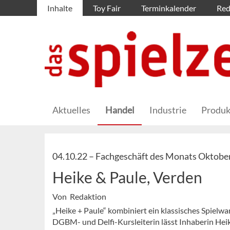
Inhalte
Toy Fair
Terminkalender
Red
Aktuelles
Handel
Industrie
Produk
04.10.22 –
Fachgeschäft des Monats Oktobe
Heike & Paule, Verden
Von Redaktion
„Heike + Paule“ kombiniert ein klassisches Spielw
DGBM- und Delfi-Kursleiterin lässt Inhaberin Heik