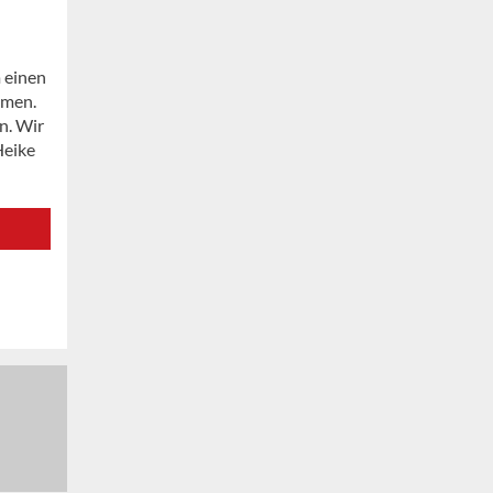
m einen
mmen.
n. Wir
Heike