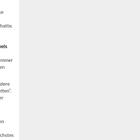
ke
hatte.
bels
 immer
hen
ndere
iten“.
er
en
ächstes