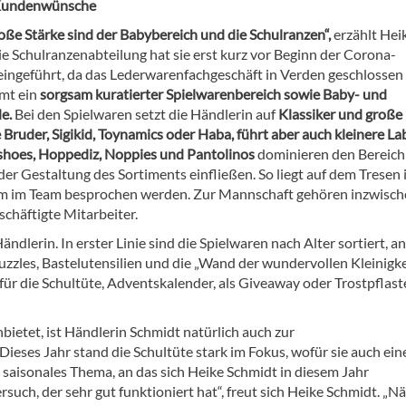
 Kundenwünsche
oße Stärke sind der Babybereich und die Schulranzen“,
erzählt Hei
ie Schulranzenabteilung hat sie erst kurz vor Beginn der Corona-
ingeführt, da das Lederwarenfachgeschäft in Verden geschlossen 
mt ein
sorgsam kuratierter Spielwarenbereich sowie Baby- und
e.
Bei den Spielwaren setzt die Händlerin auf
Klassiker und große
Bruder, Sigikid, Toynamics oder Haba, führt aber auch kleinere La
shoes, Hoppediz, Noppies und Pantolinos
dominieren den Bereich
der Gestaltung des Sortiments einfließen. So liegt auf dem Tresen
sam im Team besprochen werden. Zur Mannschaft gehören inzwisc
schäftigte Mitarbeiter.
ändlerin. In erster Linie sind die Spielwaren nach Alter sortiert, a
zzles, Bastelutensilien und die „Wand der wundervollen Kleinigke
 für die Schultüte, Adventskalender, als Giveaway oder Trostpflast
ietet, ist Händlerin Schmidt natürlich auch zur
ieses Jahr stand die Schultüte stark im Fokus, wofür sie auch ein
saisonales Thema, an das sich Heike Schmidt in diesem Jahr
rsuch, der sehr gut funktioniert hat“, freut sich Heike Schmidt. „N