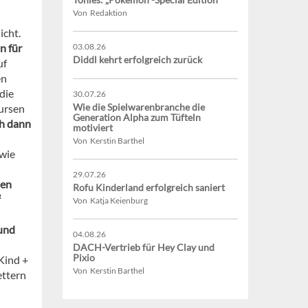
Von Redaktion
icht.
n für
03.08.26
Diddl kehrt erfolgreich zurück
uf
en
die
30.07.26
Wie die Spielwarenbranche die
Kursen
Generation Alpha zum Tüfteln
ch dann
motiviert
Von Kerstin Barthel
 wie
29.07.26
ten
Rofu Kinderland erfolgreich saniert
²
Von Katja Keienburg
 und
04.08.26
DACH-Vertrieb für Hey Clay und
Pixio
Kind +
Von Kerstin Barthel
ettern