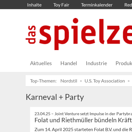
Inhalte
Toy Fair
Terminkalender
Red
Aktuelles
Handel
Industrie
Produk
Top-Themen:
Nordstil
U.S. Toy Association
Karneval + Party
23.04.25 –
Joint Venture setzt Impulse in der Partyb
Folat und Riethmüller bündeln Kräf
Zum 14. April 2025 starteten Folat B.V. und d