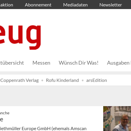
aktion
Abonnement
Mediadaten
Newsletter
tübersicht
Messen
Wünsch Dir Was!
Ausgaben 
Coppenrath Verlag
Rofu Kinderland
arsEdition
ranche
te
ie Riethmüller Europe GmbH (ehemals Amscan