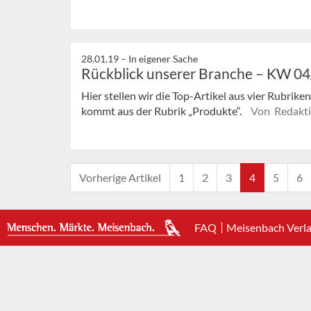
28.01.19 –
In eigener Sache
Rückblick unserer Branche – KW 0
Hier stellen wir die Top-Artikel aus vier Rubrik
kommt aus der Rubrik „Produkte“.
Von Redakt
Vorherige Artikel
1
2
3
4
5
6
FAQ
Meisenbach Verl