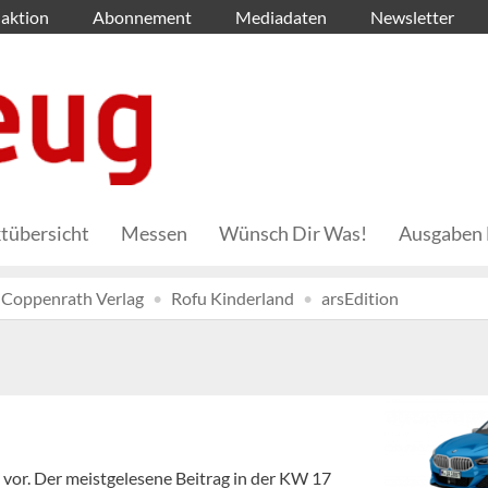
aktion
Abonnement
Mediadaten
Newsletter
tübersicht
Messen
Wünsch Dir Was!
Ausgaben 
Coppenrath Verlag
Rofu Kinderland
arsEdition
en vor. Der meistgelesene Beitrag in der KW 17