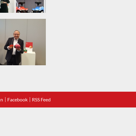
In
Facebook
RSS Feed