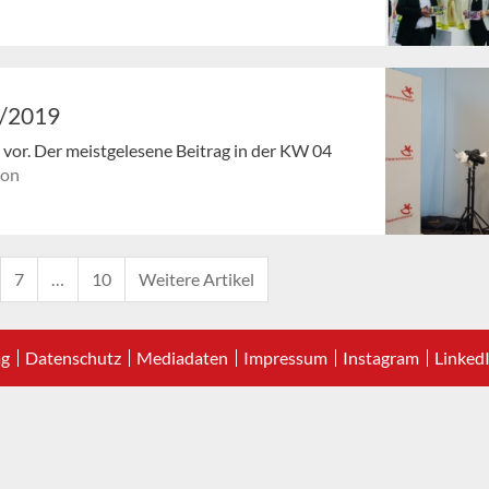
4/2019
en vor. Der meistgelesene Beitrag in der KW 04
ion
7
…
10
Weitere Artikel
ag
Datenschutz
Mediadaten
Impressum
Instagram
Linked