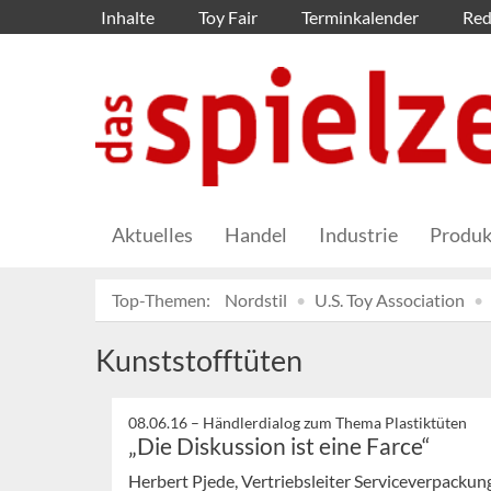
Inhalte
Toy Fair
Terminkalender
Red
Aktuelles
Handel
Industrie
Produk
Top-Themen:
Nordstil
U.S. Toy Association
Kunststofftüten
08.06.16 –
Händlerdialog zum Thema Plastiktüten
„Die Diskussion ist eine Farce“
Herbert Pjede, Vertriebsleiter Serviceverpack