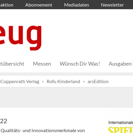
aktion
Abonnement
Mediadaten
Newsletter
tübersicht
Messen
Wünsch Dir Was!
Ausgaben 
Coppenrath Verlag
Rofu Kinderland
arsEdition
022
uf Qualitäts- und Innovationsmerkmale von