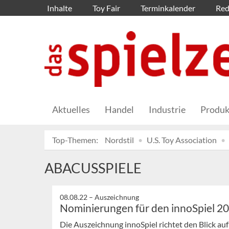
Inhalte
Toy Fair
Terminkalender
Red
Aktuelles
Handel
Industrie
Produk
Top-Themen:
Nordstil
U.S. Toy Association
ABACUSSPIELE
08.08.22 –
Auszeichnung
Nominierungen für den innoSpiel 2
Die Auszeichnung innoSpiel richtet den Blick a