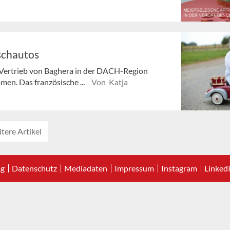
schautos
 Vertrieb von Baghera in der DACH-Region
en. Das französische ...
Von Katja
tere Artikel
ag
Datenschutz
Mediadaten
Impressum
Instagram
Linked