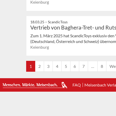
Keienburg
18.03.25 –
ScandicToys
Vertrieb von Baghera-Tret- und Rut
Zum 1. März 2025 hat ScandicToys exklusiv den
(Deutschland, Österreich und Schweiz) übernomm
Keienburg
1
2
3
4
5
6
7
…
8
Wei
FAQ
Meisenbach Verl