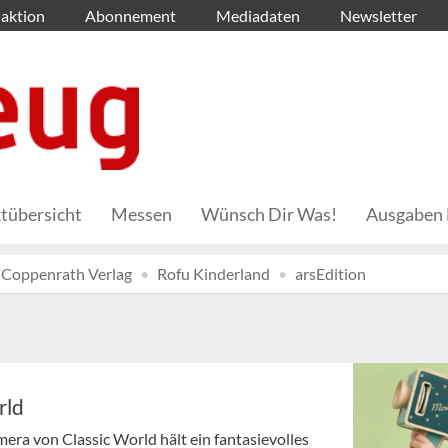
aktion
Abonnement
Mediadaten
Newsletter
tübersicht
Messen
Wünsch Dir Was!
Ausgaben 
Coppenrath Verlag
Rofu Kinderland
arsEdition
rld
era von Classic World hält ein fantasievolles