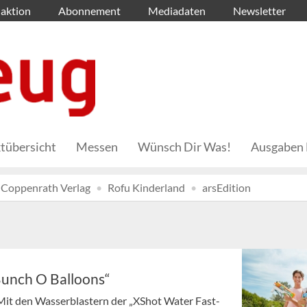
aktion
Abonnement
Mediadaten
Newsletter
tübersicht
Messen
Wünsch Dir Was!
Ausgaben 
Coppenrath Verlag
Rofu Kinderland
arsEdition
„Bunch O Balloons“
Mit den Wasserblastern der „XShot Water Fast-