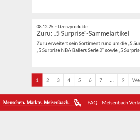
08.12.25 –
Lizenzprodukte
Zuru: „5 Surprise“-Sammelartikel
Zuru erweitert sein Sortiment rund um die „5 Sur
„5 Surprise NBA Ballers Serie 2“ sowie „5 Surpris
1
2
3
4
5
6
7
…
9
Wei
FAQ
Meisenbach Verl