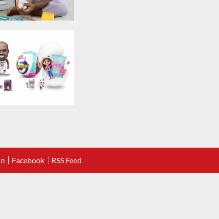
In
Facebook
RSS Feed