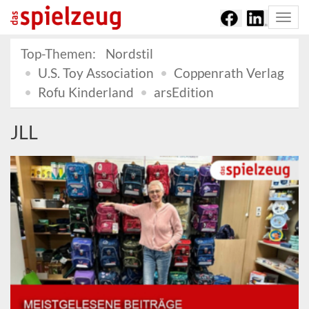
Togg
navi
Top-Themen:
Nordstil
U.S. Toy Association
Coppenrath Verlag
Rofu Kinderland
arsEdition
JLL