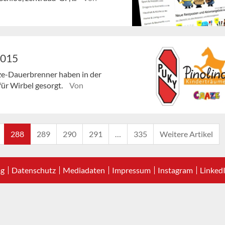
2015
aze-Dauerbrenner haben in der
ür Wirbel gesorgt.
Von
288
289
290
291
…
335
Weitere Artikel
ag
Datenschutz
Mediadaten
Impressum
Instagram
Linked