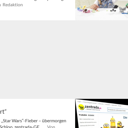
 Redaktion
rt“
s „Star Wars“-Fieber – übermorgen
Schloo, zentrada-GF, ...
Von