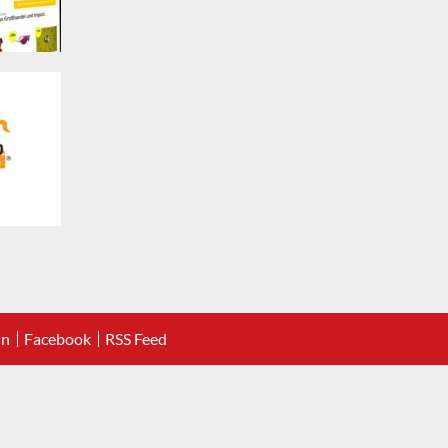
In
Facebook
RSS Feed