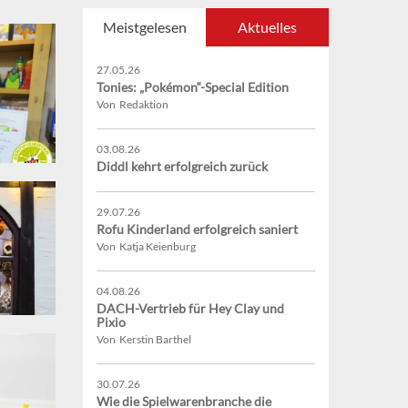
Meistgelesen
Aktuelles
27.05.26
Tonies: „Pokémon“-Special Edition
Von Redaktion
03.08.26
Diddl kehrt erfolgreich zurück
29.07.26
Rofu Kinderland erfolgreich saniert
Von Katja Keienburg
04.08.26
DACH-Vertrieb für Hey Clay und
Pixio
Von Kerstin Barthel
30.07.26
Wie die Spielwarenbranche die