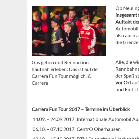
Ob Neuling
insgesamt 
Auftakt de
Automobil 
also auch 
die Grenze
Alle, die w
Gas geben und Rennaction
Rennbahnab
hautnah erleben: Das ist auf der
der Spaß s
Carrera Fun Tour möglich. ©
vor Ort
auf
Carrera
und Eintrit
Carrera Fun Tour 2017 – Termine im Überblick
14.09. – 24.09.2017: Internationale Automobil Aus
06.10. – 07.10.2017: CentrO Oberhausen
13.10. – 15.10.2017: DTM Saisonfinale Hockenhe