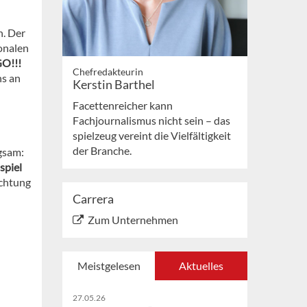
. Der
ionalen
GO!!!
Chefredakteurin
ns an
Kerstin Barthel
Facettenreicher kann
Fachjournalismus nicht sein – das
spielzeug vereint die Vielfältigkeit
der Branche.
gsam:
spiel
achtung
Carrera
Zum Unternehmen
Meistgelesen
Aktuelles
27.05.26