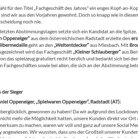
ahl für den Titel „Fachgeschäft des Jahres" ein enges Kopf-an-Kop
, sind wir aus den Vorjahren gewohnt. Doch so knapp wie in diese
tscheidung noch nie.
 letzten Abstimmungstagen setzte sich ein Kandidat an die Spitze.
en Oppeneiger“
aus dem österreichischen Radstadt erzielte den
ers
ilbermedaille
geht an den
„Weltentdecker“
aus Miesbach. Mit
Bro
sgezeichnet wird das Fachgeschäft
„Kleiner Schlauberger“
aus Berl
n das spielzeug gratuliert recht herzlich und bedankt sich bei de
n Fachgeschäften sowie bei allen, die sich an der Abstimmung bete
 der Sieger
aniel Oppeneiger, „Spielwaren Oppeneiger“, Radstadt (AT):
überglücklich, gewonnen zu haben! Da wir aufgrund des Lockdown
 nicht mehr die Möglichkeit hatten, unsere Kunden direkt vor Ort 
merksam zu machen, waren wir voll und ganz auf unsere Social Me
angewiesen. Wir wussten, dass uns der Großteil unserer Kunde