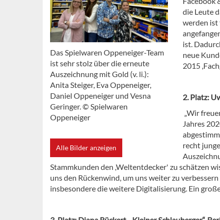
Facebook &
die Leute d
werden ist 
angefangen
ist. Dadurc
Das Spielwaren Oppeneiger-Team
neue Kunde
ist sehr stolz über die erneute
2015 ,Fach
Auszeichnung mit Gold (v. li.):
Anita Steiger, Eva Oppeneiger,
Daniel Oppeneiger und Vesna
2. Platz: U
Geringer. © Spielwaren
„Wir freuen
Oppeneiger
Jahres 202
abgestimmt 
recht junge
Alle Bilder anzeigen
Auszeichnu
Stammkunden den ,Weltentdecker' zu schätzen wiss
uns den Rückenwind, um uns weiter zu verbessern u
insbesondere die weitere Digitalisierung. Ein groß
3. Platz: Diana Rückert, „Kleiner Schlauberger“, Berl