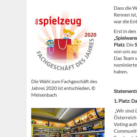
Dass die W
Rennen ist
war die En
Erst in den
„Spielwar
Platz
. Die
S
von uns au
Das Team vo
nominierte
haben.
Die Wahl zum Fachgeschäft des
Jahres 2020 ist entschieden. ©
Statements
Meisenbach
1. Platz: D
„Wir sind 
Österreich
Voting auf
Community 