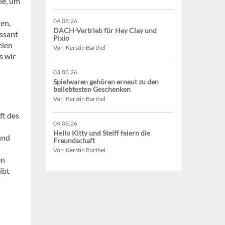
ie, um
u
04.08.26
ien,
DACH-Vertrieb für Hey Clay und
essant
Pixio
elen
Von Kerstin Barthel
s wir
03.08.26
Spielwaren gehören erneut zu den
beliebtesten Geschenken
Von Kerstin Barthel
ft des
04.08.26
Hello Kitty und Steiff feiern die
und
Freundschaft
Von Kerstin Barthel
en
ibt