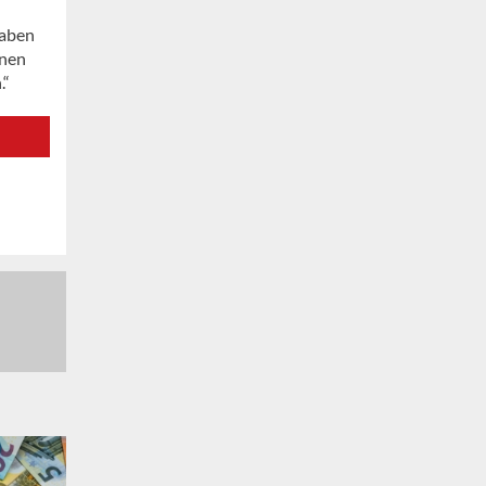
haben
inen
.“