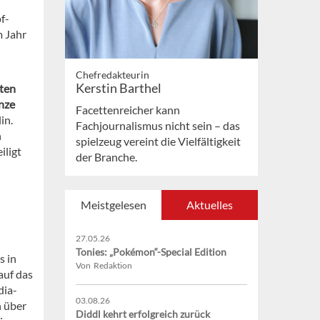
f-
m Jahr
Chefredakteurin
Kerstin Barthel
ten
nze
Facettenreicher kann
in.
Fachjournalismus nicht sein – das
n
spielzeug vereint die Vielfältigkeit
iligt
der Branche.
Meistgelesen
Aktuelles
27.05.26
Tonies: „Pokémon“-Special Edition
s in
Von Redaktion
auf das
dia-
03.08.26
n über
Diddl kehrt erfolgreich zurück