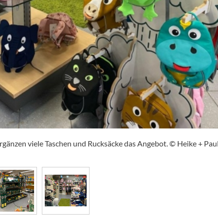
g ergänzen viele Taschen und Rucksäcke das Angebot. © Heike + Pau