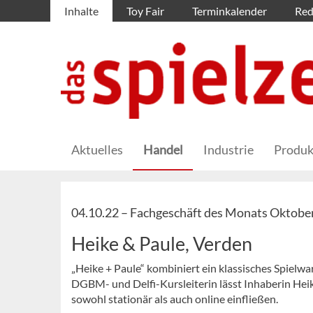
Inhalte
Toy Fair
Terminkalender
Red
Aktuelles
Handel
Industrie
Produk
04.10.22 –
Fachgeschäft des Monats Oktobe
Heike & Paule, Verden
„Heike + Paule“ kombiniert ein klassisches Spielw
DGBM- und Delfi-Kursleiterin lässt Inhaberin Heik
sowohl stationär als auch online einfließen.