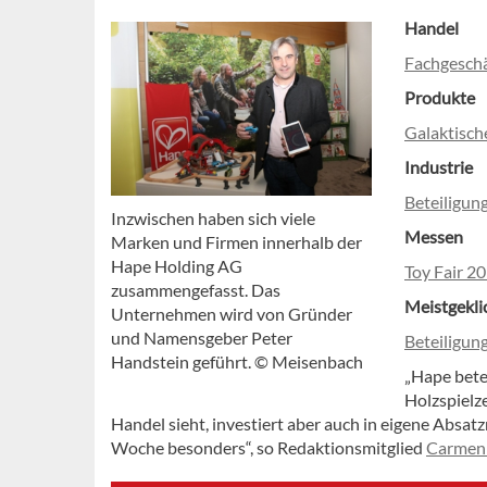
Handel
Fachgeschä
Produkte
Galaktisch
Industrie
Beteiligun
Inzwischen haben sich viele
Messen
Marken und Firmen innerhalb der
Hape Holding AG
Toy Fair 20
zusammengefasst. Das
Meistgekli
Unternehmen wird von Gründer
und Namensgeber Peter
Beteiligun
Handstein geführt. © Meisenbach
„Hape bete
Holzspielze
Handel sieht, investiert aber auch in eigene Absat
Woche besonders“, so Redaktionsmitglied
Carmen