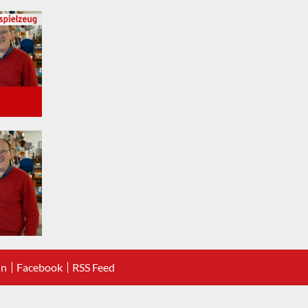
In
Facebook
RSS Feed