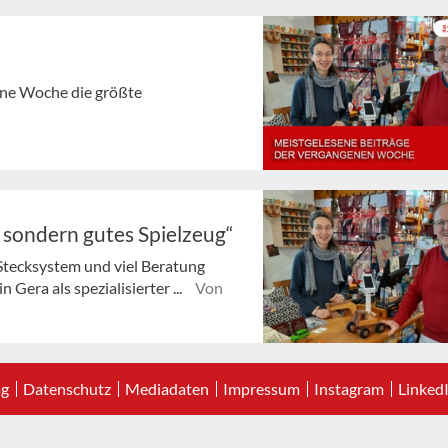
gene Woche die größte
, sondern gutes Spielzeug“
Stecksystem und viel Beratung
 Gera als spezialisierter ...
Von
ag
Datenschutz
Mediadaten
Impressum
Instagram
Linked