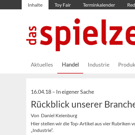
Inhalte
Toy Fair
Terminkalender
Red
Aktuelles
Handel
Industrie
Produk
16.04.18 –
In eigener Sache
Rückblick unserer Branc
Von Daniel Keienburg
Hier stellen wir die Top-Artikel aus vier Rubriken
„Industrie“.