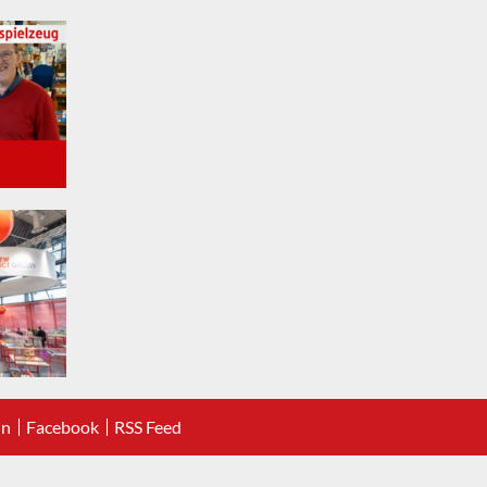
In
Facebook
RSS Feed