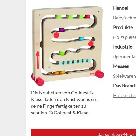
Handel
Babyfachmä
Produkte
Holzspielz
Industrie
tigermedia 
Messen
Spielwaren
Das Branc
Die Neuheiten von Gollnest &
Holzspielz
Kiesel laden den Nachwuchs ein,
seine Fingerfertigkeiten zu
schulen. © Gollnest & Kiesel
das spielzeug-Newsl