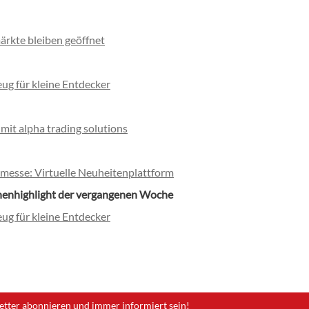
rkte bleiben geöffnet
eug für kleine Entdecker
mit alpha trading solutions
messe: Virtuelle Neuheitenplattform
henhighlight der vergangenen Woche
eug für kleine Entdecker
etter abonnieren und immer informiert sein!