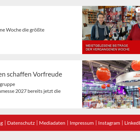
gene Woche die größte
en schaffen Vorfreude
tgruppe
nmesse 2027 bereits jetzt die
ag
Datenschutz
Mediadaten
Impressum
Instagram
Linked