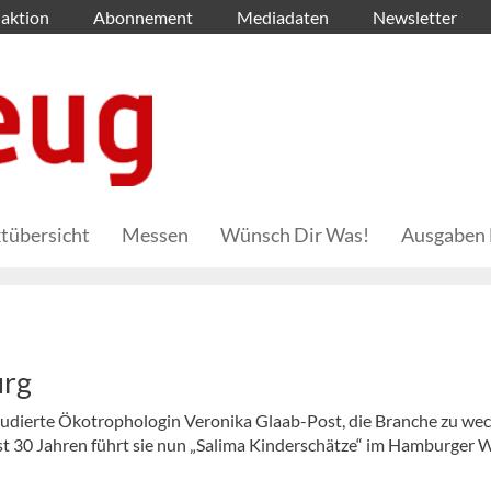
aktion
Abonnement
Mediadaten
Newsletter
tübersicht
Messen
Wünsch Dir Was!
Ausgaben 
urg
studierte Ökotrophologin Veronika Glaab-Post, die Branche zu we
ast 30 Jahren führt sie nun „Salima Kinderschätze“ im Hamburger 