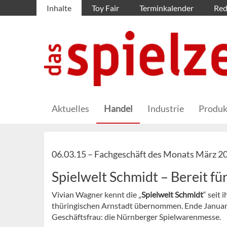
Inhalte
Toy Fair
Terminkalender
Red
Aktuelles
Handel
Industrie
Produk
06.03.15 –
Fachgeschäft des Monats März 2
Spielwelt Schmidt – Bereit fü
Vivian Wagner kennt die „
Spielwelt Schmidt
“ seit 
thüringischen Arnstadt übernommen. Ende Januar w
Geschäftsfrau: die Nürnberger Spielwarenmesse.