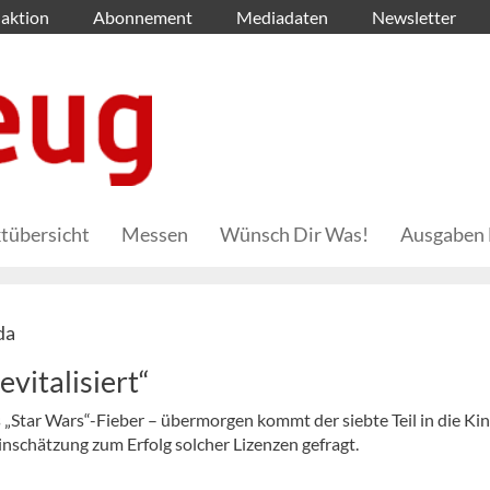
aktion
Abonnement
Mediadaten
Newsletter
tübersicht
Messen
Wünsch Dir Was!
Ausgaben 
da
vitalisiert“
„Star Wars“-Fieber – übermorgen kommt der siebte Teil in die Kin
inschätzung zum Erfolg solcher Lizenzen gefragt.