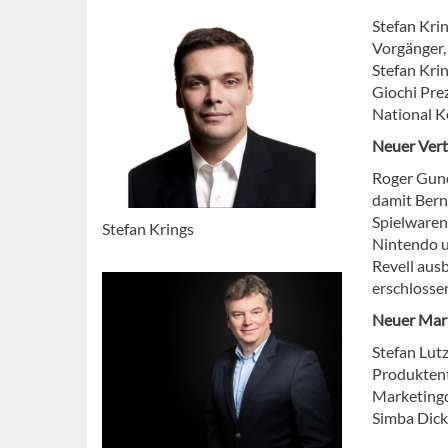
Stefan Krin
Vorgänger,
Stefan Kri
Giochi Prez
National K
Neuer Vert
Roger Gunde
damit Bern
Spielwaren
Stefan Krings
Nintendo u
Revell aus
erschlosse
Neuer Mark
Stefan Lut
Produktentw
Marketingd
Simba Dicki