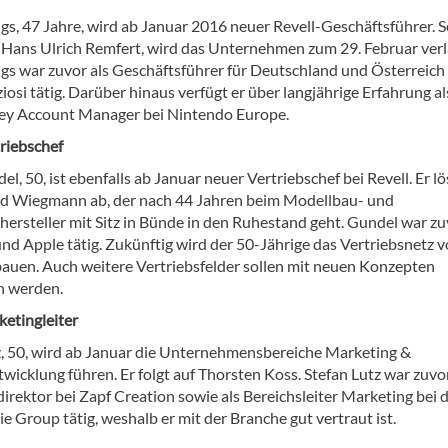
gs, 47 Jahre, wird ab Januar 2016 neuer Revell-Geschäftsführer. S
 Hans Ulrich Remfert, wird das Unternehmen zum 29. Februar verl
ngs war zuvor als Geschäftsführer für Deutschland und Österreich
iosi tätig. Darüber hinaus verfügt er über langjährige Erfahrung al
ey Account Manager bei Nintendo Europe.
riebschef
l, 50, ist ebenfalls ab Januar neuer Vertriebschef bei Revell. Er lö
d Wiegmann ab, der nach 44 Jahren beim Modellbau- und
hersteller mit Sitz in Bünde in den Ruhestand geht. Gundel war zu
nd Apple tätig. Zukünftig wird der 50-Jährige das Vertriebsnetz 
bauen. Auch weitere Vertriebsfelder sollen mit neuen Konzepten
n werden.
etingleiter
z, 50, wird ab Januar die Unternehmensbereiche Marketing &
icklung führen. Er folgt auf Thorsten Koss. Stefan Lutz war zuvor
irektor bei Zapf Creation sowie als Bereichsleiter Marketing bei 
e Group tätig, weshalb er mit der Branche gut vertraut ist.