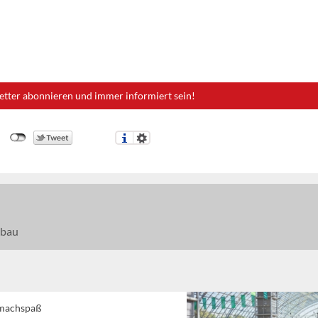
etter abonnieren und immer informiert sein!
bau
tmachspaß