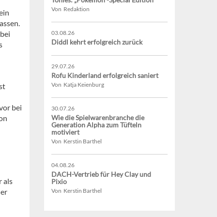
Von Redaktion
ein
assen.
 bei
03.08.26
Diddl kehrt erfolgreich zurück
s
29.07.26
Rofu Kinderland erfolgreich saniert
Von Katja Keienburg
st
vor bei
30.07.26
von
Wie die Spielwarenbranche die
Generation Alpha zum Tüfteln
motiviert
Von Kerstin Barthel
04.08.26
DACH-Vertrieb für Hey Clay und
 als
Pixio
der
Von Kerstin Barthel