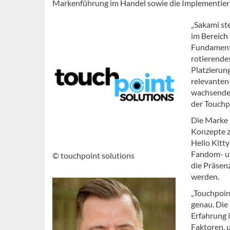
Markenführung im Handel sowie die Implementierun
„Sakami st
im Bereich
Fundament 
rotierendes
Platzierun
relevanten
wachsende 
der Touchp
Die Marke k
Konzepte z
Hello Kitty
Fandom- un
© touchpoint solutions
die Präsen
werden.
„Touchpoin
genau. Die
Erfahrung 
Faktoren, 