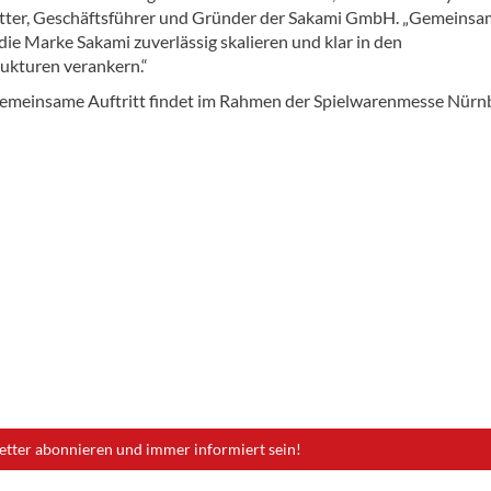
tter, Geschäftsführer und Gründer der Sakami GmbH. „Gemeinsa
die Marke Sakami zuverlässig skalieren und klar in den
ukturen verankern.“
gemeinsame Auftritt findet im Rahmen der Spielwarenmesse Nürn
etter abonnieren und immer informiert sein!