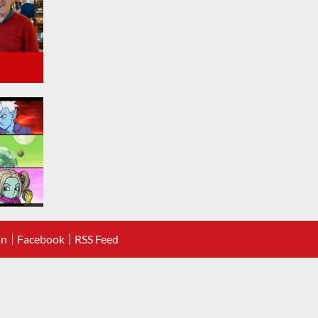
In
Facebook
RSS Feed