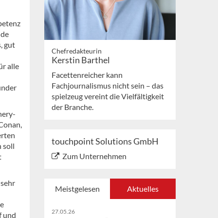
mpetenz
nde
, gut
Chefredakteurin
Kerstin Barthel
r alle
Facettenreicher kann
Fachjournalismus nicht sein – das
ünder
spielzeug vereint die Vielfältigkeit
der Branche.
nery-
 Conan,
erten
touchpoint Solutions GmbH
 soll
Zum Unternehmen
t
 sehr
Meistgelesen
Aktuelles
le
27.05.26
f und