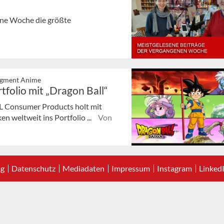
gene Woche die größte
egment Anime
folio mit „Dragon Ball“
TL Consumer Products holt mit
n weltweit ins Portfolio ...
Von
ag
Datenschutz
Mediadaten
Impressum
Instagram
Linked