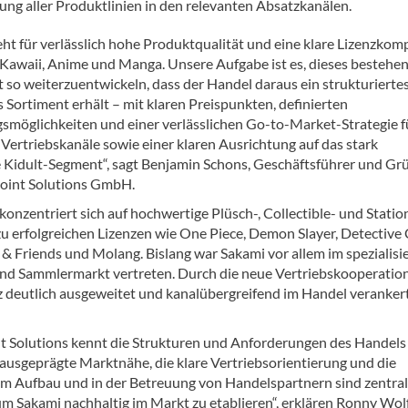
g aller Produktlinien in den relevanten Absatzkanälen.
eht für verlässlich hohe Produktqualität und eine klare Lizenzko
 Kawaii, Anime und Manga. Unsere Aufgabe ist es, dieses bestehe
so weiterzuentwickeln, dass der Handel daraus ein strukturiertes
 Sortiment erhält – mit klaren Preispunkten, definierten
gsmöglichkeiten und einer verlässlichen Go-to-Market-Strategie fü
 Vertriebskanäle sowie einer klaren Ausrichtung auf das stark
Kidult-Segment“, sagt Benjamin Schons, Geschäftsführer und Gr
oint Solutions GmbH.
onzentriert sich auf hochwertige Plüsch-, Collectible- und Statio
u erfolgreichen Lizenzen wie One Piece, Demon Slayer, Detective
 & Friends und Molang. Bislang war Sakami vor allem im spezialisi
d Sammlermarkt vertreten. Durch die neue Vertriebskooperation
z deutlich ausgeweitet und kanalübergreifend im Handel veranker
t Solutions kennt die Strukturen und Anforderungen des Handels
 ausgeprägte Marktnähe, die klare Vertriebsorientierung und die
im Aufbau und in der Betreuung von Handelspartnern sind zentra
um Sakami nachhaltig im Markt zu etablieren“, erklären Ronny Wol