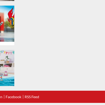
In
Facebook
RSS Feed