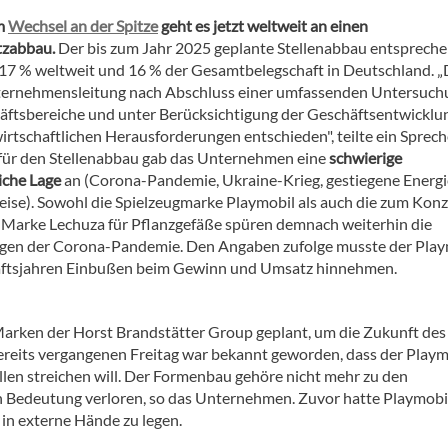
m
Wechsel an der Spitze
geht es jetzt weltweit an einen
tzabbau.
Der bis zum Jahr 2025 geplante Stellenabbau entsprech
 17 % weltweit und 16 % der Gesamtbelegschaft in Deutschland. „
ternehmensleitung nach Abschluss einer umfassenden Untersuch
häftsbereiche und unter Berücksichtigung der Geschäftsentwicklu
irtschaftlichen Herausforderungen entschieden", teilte ein Sprech
für den Stellenabbau gab das Unternehmen eine
schwierige
iche Lage
an (Corona-Pandemie, Ukraine-Krieg, gestiegene Energi
eise). Sowohl die Spielzeugmarke Playmobil als auch die zum Kon
Marke Lechuza für Pflanzgefäße spüren demnach weiterhin die
en der Corona-Pandemie. Den Angaben zufolge musste der Play
äftsjahren Einbußen beim Gewinn und Umsatz hinnehmen.
 Marken der Horst Brandstätter Group geplant, um die Zukunft des
ereits vergangenen Freitag war bekannt geworden, dass der Playm
len streichen will. Der Formenbau gehöre nicht mehr zu den
Bedeutung verloren, so das Unternehmen. Zuvor hatte Playmobi
 in externe Hände zu legen.