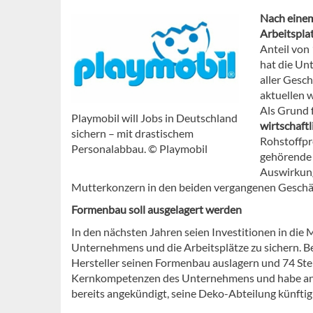
Nach eine
Arbeitspla
Anteil von
hat die Un
aller Gesc
aktuellen w
Als Grund 
Playmobil will Jobs in Deutschland
wirtschaftl
sichern – mit drastischem
Rohstoffpr
Personalabbau. © Playmobil
gehörende 
Auswirkung
Mutterkonzern in den beiden vergangenen Gesch
Formenbau soll ausgelagert werden
In den nächsten Jahren seien Investitionen in die
Unternehmens und die Arbeitsplätze zu sichern. B
Hersteller seinen Formenbau auslagern und 74 Stel
Kernkompetenzen des Unternehmens und habe an 
bereits angekündigt, seine Deko-Abteilung künftig