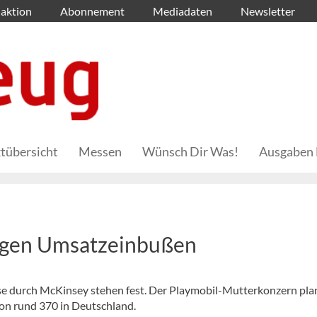
aktion
Abonnement
Mediadaten
Newsletter
tübersicht
Messen
Wünsch Dir Was!
Ausgaben 
egen Umsatzeinbußen
e durch McKinsey stehen fest. Der Playmobil-Mutterkonzern pla
von rund 370 in Deutschland.