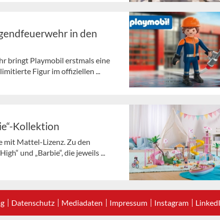
ugendfeuerwehr in den
r bringt Playmobil erstmals eine
itierte Figur im offiziellen ...
e“-Kollektion
e mit Mattel-Lizenz. Zu den
h“ und „Barbie“, die jeweils ...
ag
Datenschutz
Mediadaten
Impressum
Instagram
Linked