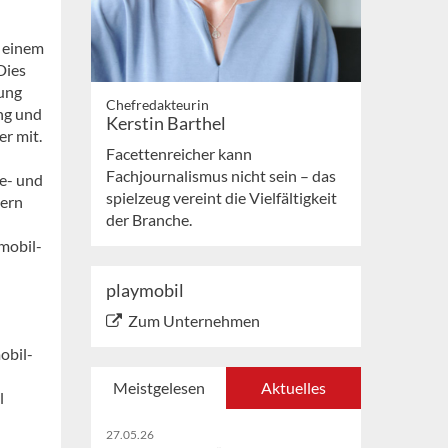
e einem
Dies
ung
Chefredakteurin
ng und
Kerstin Barthel
er mit.
Facettenreicher kann
Fachjournalismus nicht sein – das
e- und
spielzeug vereint die Vielfältigkeit
zern
der Branche.
mobil-
playmobil
Zum Unternehmen
obil-
Meistgelesen
Aktuelles
l
27.05.26