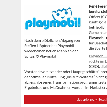
René Feser
bereits st
Officer (C
künftig di
betrieblic
Gemeinsam 
Playmobil 
Nach dem plötzlichen Abgang von
für Bescha
Steffen Höpfner hat Playmobil
die Sparte
wieder einen neuen Mann an der
Playmobil-
Spitze. © Playmobil
rückte im 
(CEO), die
Vorstandsvorsitzender oder Hauptgeschäftsführer
der offiziellen Mitteilung „bis auf Weiteres“ nich
abgeschlossenes Transformationsprogramm gestart
Ergebnisse und Maßnahmen werden im Herbst erw
das spielzeug-Newsl