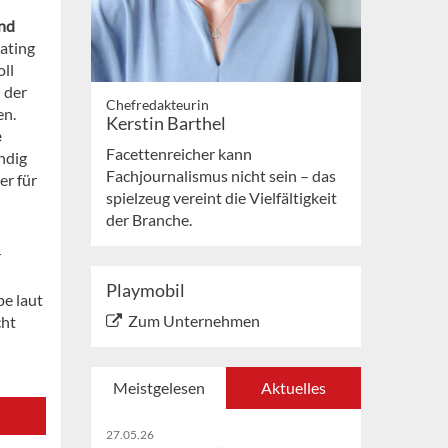
und
rating
oll
 der
Chefredakteurin
en.
Kerstin Barthel
e
Facettenreicher kann
ndig
Fachjournalismus nicht sein – das
er für
spielzeug vereint die Vielfältigkeit
der Branche.
r
Playmobil
e laut
Zum Unternehmen
cht
Meistgelesen
Aktuelles
27.05.26