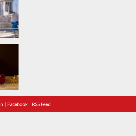
In
Facebook
RSS Feed