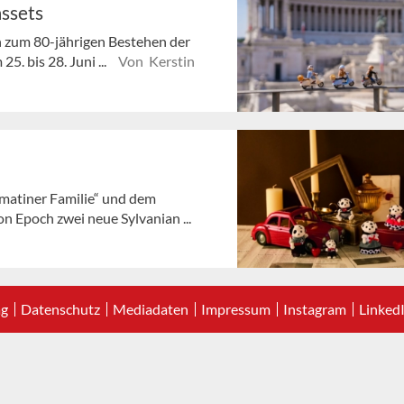
ssets
ten zum 80-jährigen Bestehen der
5. bis 28. Juni ...
Von Kerstin
lmatiner Familie“ und dem
n Epoch zwei neue Sylvanian ...
ag
Datenschutz
Mediadaten
Impressum
Instagram
Linked