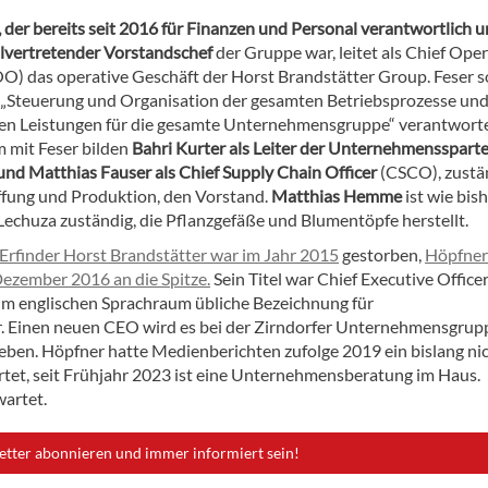
, der bereits seit 2016 für Finanzen und Personal verantwortlich 
ellvertretender Vorstandschef
der Gruppe war, leitet als Chief Ope
OO) das operative Geschäft der Horst Brandstätter Group. Feser s
e „Steuerung und Organisation der gesamten Betriebsprozesse und
hen Leistungen für die gesamte Unternehmensgruppe“ verantwort
mit Feser bilden
Bahri Kurter als Leiter der Unternehmensspart
und Matthias Fauser als Chief Supply Chain Officer
(CSCO), zustä
ffung und Produktion, den Vorstand.
Matthias Hemme
ist wie bish
 Lechuza zuständig, die Pflanzgefäße und Blumentöpfe herstellt.
Erfinder Horst Brandstätter war im Jahr 2015
gestorben,
Höpfner
Dezember 2016 an die Spitze.
Sein Titel war Chief Executive Office
 im englischen Sprachraum übliche Bezeichnung für
. Einen neuen CEO wird es bei der Zirndorfer Unternehmensgrupp
t geben. Höpfner hatte Medienberichten zufolge 2019 ein bislang ni
et, seit Frühjahr 2023 ist eine Unternehmensberatung im Haus.
artet.
etter abonnieren und immer informiert sein!