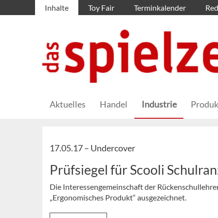
Inhalte
Toy Fair
Terminkalender
Red
Aktuelles
Handel
Industrie
Produk
17.05.17 –
Undercover
Prüfsiegel für Scooli Schulra
Die Interessengemeinschaft der Rückenschullehrer/
„Ergonomisches Produkt“ ausgezeichnet.