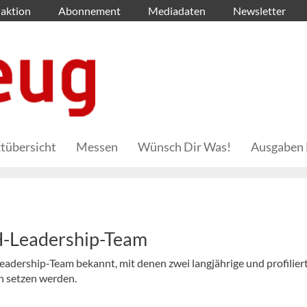
aktion
Abonnement
Mediadaten
Newsletter
tübersicht
Messen
Wünsch Dir Was!
Ausgaben 
H-Leadership-Team
dership-Team bekannt, mit denen zwei langjährige und profilier
n setzen werden.